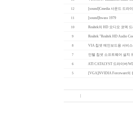
[sound]Cmedia 사운드 드
12
[sound]hwass 1979
11
Realtek의 HD 오디오 코덱 드라
10
Realtek "Realtek HD Audio Cod
9
VIA 칩셋 메인보드용 서비
8
인텔 칩셋 소프트웨어 설치 유틸리
7
ATI CATALYST 드라이버/WDM/C
6
[VGA]NVIDIA Forceware의 
5
|